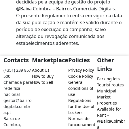
decididas pela equipa de gestão do projeto
@Baixa Coimbra – Bairros Comerciais Digitais.
O presente Regulamento entra em vigor na data
da sua publicação e mantém-se válido durante o
período de execução da campanha, salvo
alteração ou revogação comunicada aos
estabelecimentos aderentes.
Contacts
Marketplace
Policies
Other
Links
(+351) 239 857
About Us
Privacy Policy
500
How to Buy
Cookie Policy
Parking lots
Chamada para
How to Sell
General
Tourist routes
rede fixa
conditions of
Municipal
nacional
use
Market
gestor@bairro
Regulations
Properties
digital.coimbr
for the Use of
Available for
a.pt
Lockers
Rent –
Baixa de
Normas de
@BaixaCoimbr
Coimbra,
funcionament
a