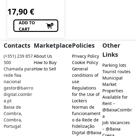
17,90
€
ADD TO
CART
Contacts
Marketplace
Policies
Other
Links
(+351) 239 857
About Us
Privacy Policy
500
How to Buy
Cookie Policy
Parking lots
Chamada para
How to Sell
General
Tourist routes
rede fixa
conditions of
Municipal
nacional
use
Market
gestor@bairro
Regulations
Properties
digital.coimbr
for the Use of
Available for
a.pt
Lockers
Rent –
Baixa de
Normas de
@BaixaCoimbr
Coimbra,
funcionament
a
Coimbra,
o da Rede de
Job Vacancies
Portugal
Fidelização
– @Baixa
Digital @Baixa
Coesa