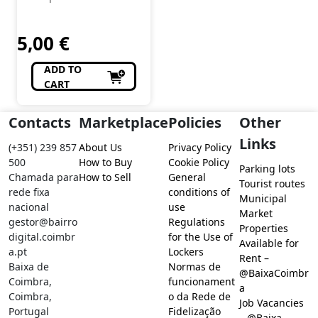
5,00
€
ADD TO
CART
Contacts
Marketplace
Policies
Other
Links
(+351) 239 857
About Us
Privacy Policy
500
How to Buy
Cookie Policy
Parking lots
Chamada para
How to Sell
General
Tourist routes
rede fixa
conditions of
Municipal
nacional
use
Market
gestor@bairro
Regulations
Properties
digital.coimbr
for the Use of
Available for
a.pt
Lockers
Rent –
Baixa de
Normas de
@BaixaCoimbr
Coimbra,
funcionament
a
Coimbra,
o da Rede de
Job Vacancies
Portugal
Fidelização
– @Baixa