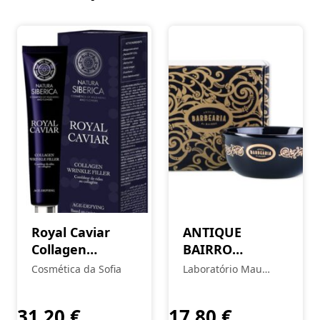
Royal Caviar
ANTIQUE
Collagen
BAIRRO
Wrinkle Filler
BARBEARIA
Cosmética da Sofia
Laboratório Mau
Barber’s Bowl –
Feitio
Black and Gold
31,20
€
17,80
€