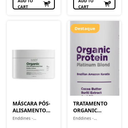
ADD TO
ADD TO
CART
CART
Destaque
MÁSCARA PÓS-
TRATAMENTO
ALISAMENTO
ORGANIC
ORGÂNICO
PROTEIN
Enddines -
Enddines -
250GR
KERATIN
Cosméticos e
Cosméticos e