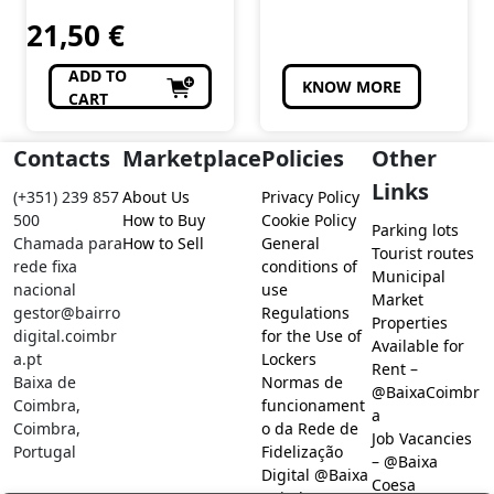
Perfumaria
PLATINUM
Perfumaria
21,50
€
BLOND 1L
ADD TO
KNOW MORE
CART
Contacts
Marketplace
Policies
Other
Links
(+351) 239 857
About Us
Privacy Policy
500
How to Buy
Cookie Policy
Parking lots
Chamada para
How to Sell
General
Tourist routes
rede fixa
conditions of
Municipal
nacional
use
Market
gestor@bairro
Regulations
Properties
digital.coimbr
for the Use of
Available for
a.pt
Lockers
Rent –
Baixa de
Normas de
@BaixaCoimbr
Coimbra,
funcionament
a
Coimbra,
o da Rede de
Job Vacancies
Portugal
Fidelização
– @Baixa
Digital @Baixa
Coesa