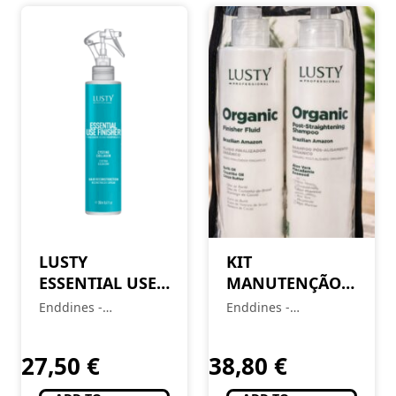
LUSTY
KIT
ESSENTIAL USE
MANUTENÇÃO
FINISHER –
ORGANIC (2
Enddines -
Enddines -
240ML
ITENS 250ml)
Cosméticos e
Cosméticos e
Perfumaria
Perfumaria
27,50
€
38,80
€