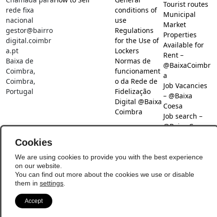
Tourist routes
rede fixa
conditions of
Municipal
nacional
use
Market
gestor@bairro
Regulations
Properties
digital.coimbr
for the Use of
Available for
a.pt
Lockers
Rent –
Baixa de
Normas de
@BaixaCoimbr
Coimbra,
funcionament
a
Coimbra,
o da Rede de
Job Vacancies
Portugal
Fidelização
– @Baixa
Digital @Baixa
Coesa
Coimbra
Job search –
@Baixa Coesa
Social Networks
Cookies
We are using cookies to provide you with the best experience
on our website.
You can find out more about the cookies we use or disable
them in
settings
.
Accept
© Copyright 2026 - Baixa Coimbra
Update Preferences