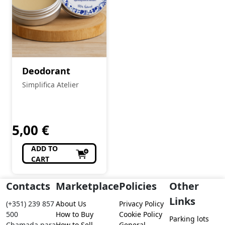
Deodorant
Simplifica Atelier
5,00
€
ADD TO
CART
Contacts
Marketplace
Policies
Other
Links
(+351) 239 857
About Us
Privacy Policy
500
How to Buy
Cookie Policy
Parking lots
Chamada para
How to Sell
General