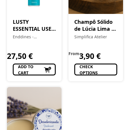
LUSTY
Champô Sólido
ESSENTIAL USE
de Lúcia Lima &
FINISHER –
Argila Branca
Enddines -
Simplifica Atelier
240ML
(Cópia)
Cosméticos e
Perfumaria
27,50
€
From
3,90
€
ADD TO
CHECK
CART
OPTIONS