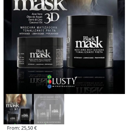
From:
25,50
€