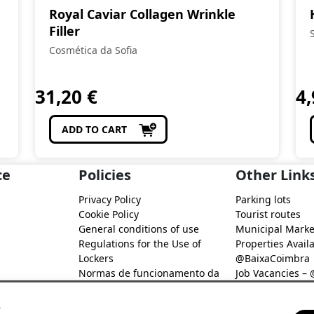
Royal Caviar Collagen Wrinkle
Filler
Cosmética da Sofia
31,20
€
4
ADD TO CART
ce
Policies
Other Link
Privacy Policy
Parking lots
Cookie Policy
Tourist routes
General conditions of use
Municipal Marke
Regulations for the Use of
Properties Availa
Lockers
@BaixaCoimbra
Normas de funcionamento da
Job Vacancies –
Rede de Fidelização Digital
Job search – @B
@Baixa Coimbra
s