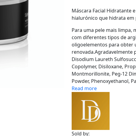
Máscara Facial Hidratante 
hialurónico que hidrata em
Para uma pele mais limpa, m
com diferentes tipos de arg
oligoelementos para obter 
renovada.Agradavelmente 
Disodium Laureth Sulfosucci
Copolymer, Disiloxane, Prop
Montmorillonite, Peg-12 Di
Powder, Phenoxyethanol, Pa
Read more
Sold by: