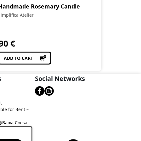
Handmade Rosemary Candle
Simplifica Atelier
,90
€
ADD TO CART
s
Social Networks
t
ble for Rent –
 @Baixa Coesa
aixa Coesa