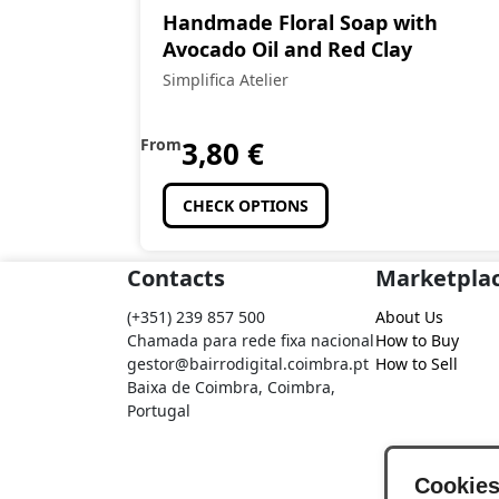
Handmade Floral Soap with
Avocado Oil and Red Clay
Simplifica Atelier
From
3,80
€
CHECK OPTIONS
Contacts
Marketpla
(+351) 239 857 500
About Us
Chamada para rede fixa nacional
How to Buy
gestor@bairrodigital.coimbra.pt
How to Sell
Baixa de Coimbra, Coimbra,
Portugal
Cookie