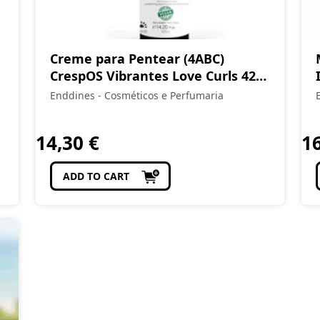
Creme para Pentear (4ABC)
CrespOS Vibrantes Love Curls 420
ml
Enddines - Cosméticos e Perfumaria
14,30
€
1
ADD TO CART