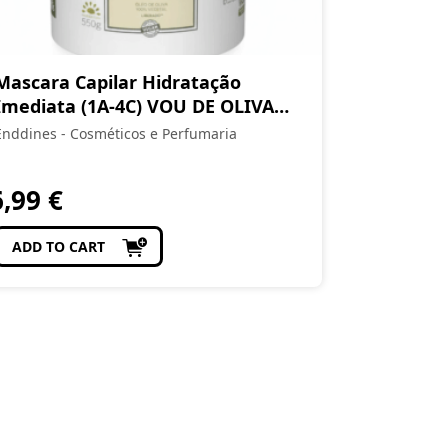
Mascara Capilar Hidratação
Imediata (1A-4C) VOU DE OLIVA
550 g
Enddines - Cosméticos e Perfumaria
6,99
€
ADD TO CART