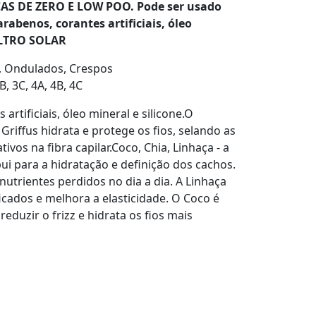
AS DE ZERO E LOW POO. Pode ser usado
abenos, corantes artificiais, óleo
FILTRO SOLAR
 Ondulados, Crespos
B, 3C, 4A, 4B, 4C
artificiais, óleo mineral e silicone.O
iffus hidrata e protege os fios, selando as
ivos na fibra capilar.Coco, Chia, Linhaça - a
bui para a hidratação e definição dos cachos.
nutrientes perdidos no dia a dia. A Linhaça
ficados e melhora a elasticidade. O Coco é
reduzir o frizz e hidrata os fios mais