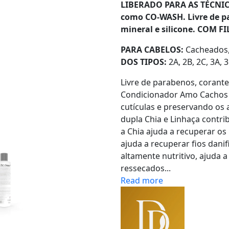
LIBERADO PARA AS TÉCNIC
como CO-WASH. Livre de par
mineral e silicone. COM 
PARA CABELOS:
Cacheados,
DOS TIPOS:
2A, 2B, 2C, 3A, 3
Livre de parabenos, corantes 
Condicionador Amo Cachos Gr
cutículas e preservando os at
dupla Chia e Linhaça contri
a Chia ajuda a recuperar os 
ajuda a recuperar fios dani
altamente nutritivo, ajuda a 
ressecados...
Read more