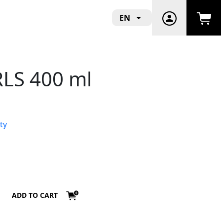
EN
RLS 400 ml
ty
ADD TO CART