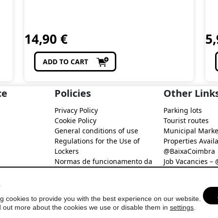
14,90
€
5
ADD TO CART
ce
Policies
Other Link
Privacy Policy
Parking lots
Cookie Policy
Tourist routes
General conditions of use
Municipal Marke
Regulations for the Use of
Properties Availa
Lockers
@BaixaCoimbra
Normas de funcionamento da
Job Vacancies –
Rede de Fidelização Digital
Job search – @B
@Baixa Coimbra
s
g cookies to provide you with the best experience on our website.
d out more about the cookies we use or disable them in
settings
.