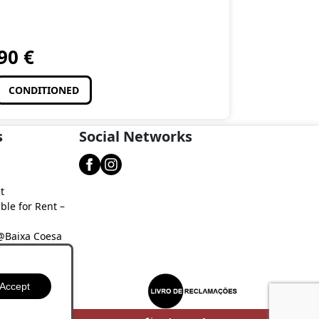
,90
€
CONDITIONED
s
Social Networks
t
ble for Rent –
 @Baixa Coesa
aixa Coesa
Accept