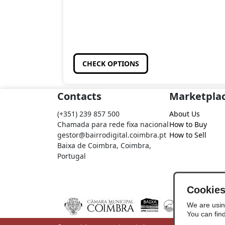
CHECK OPTIONS
Contacts
Marketpla
(+351) 239 857 500
About Us
Chamada para rede fixa nacional
How to Buy
gestor@bairrodigital.coimbra.pt
How to Sell
Baixa de Coimbra, Coimbra,
Portugal
Cookie
We are usin
You can fin