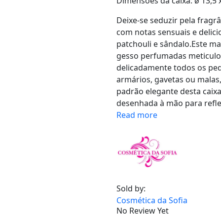
Dimensões da caixa: ø 13,5 x
​Deixe-se seduzir pela frag
com notas sensuais e delic
patchouli e sândalo.Este m
gesso perfumadas meticulo
delicadamente todos os pe
armários, gavetas ou malas
padrão elegante desta caixa
desenhada à mão para reflet
Read more
Sold by:
Cosmética da Sofia
No Review Yet