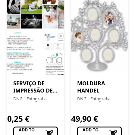
SERVIÇO DE
MOLDURA
IMPRESSÃO DE
HANDEL
FOTOS
DNG - Fotografia
DNG - Fotografia
0,25
€
49,90
€
ADD TO
ADD TO