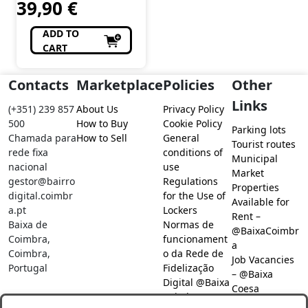
39,90
€
ADD TO
CART
Contacts
Marketplace
Policies
Other
Links
(+351) 239 857
About Us
Privacy Policy
500
How to Buy
Cookie Policy
Parking lots
Chamada para
How to Sell
General
Tourist routes
rede fixa
conditions of
Municipal
nacional
use
Market
gestor@bairro
Regulations
Properties
digital.coimbr
for the Use of
Available for
a.pt
Lockers
Rent –
Baixa de
Normas de
@BaixaCoimbr
Coimbra,
funcionament
a
Coimbra,
o da Rede de
Job Vacancies
Portugal
Fidelização
– @Baixa
Digital @Baixa
Coesa
Coimbra
Job search –