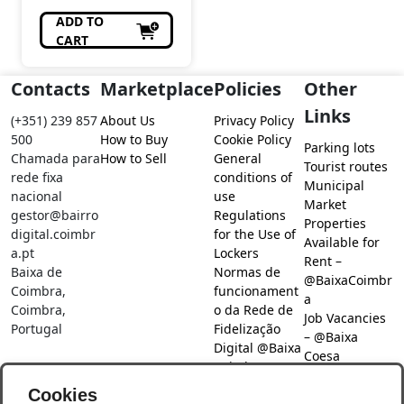
ADD TO
CART
Contacts
Marketplace
Policies
Other
Links
(+351) 239 857
About Us
Privacy Policy
500
How to Buy
Cookie Policy
Parking lots
Chamada para
How to Sell
General
Tourist routes
rede fixa
conditions of
Municipal
nacional
use
Market
gestor@bairro
Regulations
Properties
digital.coimbr
for the Use of
Available for
a.pt
Lockers
Rent –
Baixa de
Normas de
@BaixaCoimbr
Coimbra,
funcionament
a
Coimbra,
o da Rede de
Job Vacancies
Portugal
Fidelização
– @Baixa
Digital @Baixa
Coesa
Coimbra
Job search –
Cookies
@Baixa Coesa