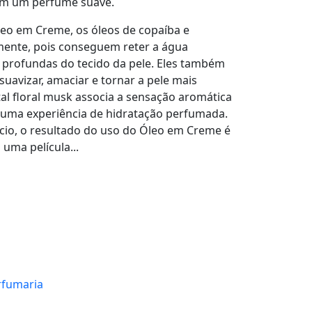
om um perfume suave.
leo em Creme, os óleos de copaíba e
mente, pois conseguem reter a água
profundas do tecido da pele. Eles também
suavizar, amaciar e tornar a pele mais
utal floral musk associa a sensação aromática
 uma experiência de hidratação perfumada.
io, o resultado do uso do Óleo em Creme é
uma película...
rfumaria