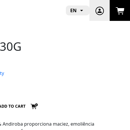
EN
230G
ty
ADD TO CART
 Andiroba proporciona maciez, emoliência