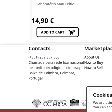
Laboratório Mau Feitio
14,90
€
ADD TO CART
Contacts
Marketpla
(+351) 239 857 500
About Us
Chamada para rede fixa nacional
How to Buy
gestor@bairrodigital.coimbra.pt
How to Sell
Baixa de Coimbra, Coimbra,
Portugal
Cookie
We are usin
You can fin