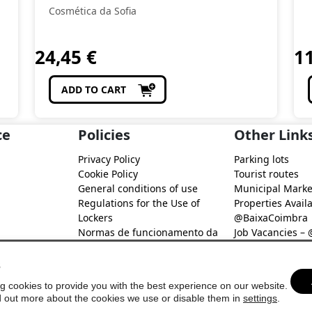
Cosmética da Sofia
24,45
€
1
ADD TO CART
ce
Policies
Other Link
Privacy Policy
Parking lots
Cookie Policy
Tourist routes
General conditions of use
Municipal Marke
Regulations for the Use of
Properties Availa
Lockers
@BaixaCoimbra
Normas de funcionamento da
Job Vacancies –
Rede de Fidelização Digital
Job search – @B
@Baixa Coimbra
s
g cookies to provide you with the best experience on our website.
d out more about the cookies we use or disable them in
settings
.