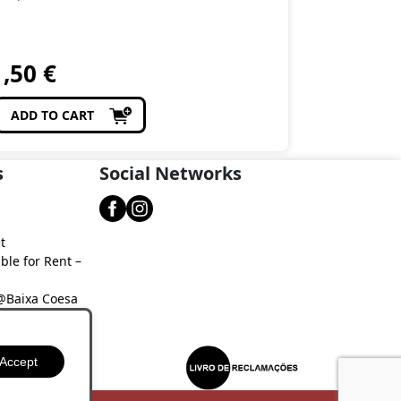
1,50
€
ADD TO CART
s
Social Networks
t
ble for Rent –
 @Baixa Coesa
aixa Coesa
Accept