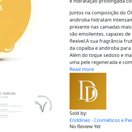
e hidratação prolongada c
​Juntos na composição do Ó
andiroba hidratam intensa
presente nas camadas mais 
são emolientes, capazes de 
flexível.A sua fragrância fr
da copaíba e andiroba para
Além do toque sedoso e mac
uma pele regenerada e com 
Read more
Sold by:
Enddines - Cosméticos e Pe
No Review Yet