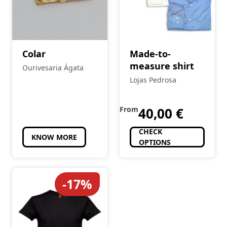
Colar
Made-to-
measure shirt
Ourivesaria Ágata
Lojas Pedrosa
From
40,00
€
CHECK
KNOW MORE
OPTIONS
-17%