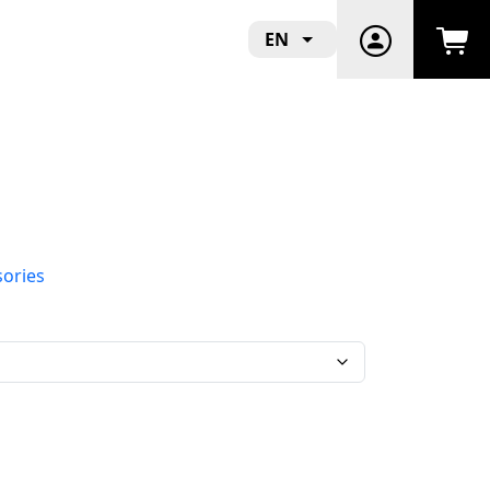
EN
sories