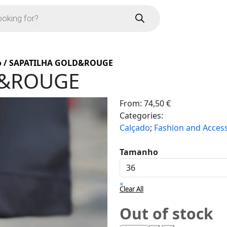
o
/
SAPATILHA GOLD&ROUGE
D&ROUGE
From:
74,50
€
Categories:
Calçado
;
Fashion and Acces
Tamanho
×
Clear All
Out of stock