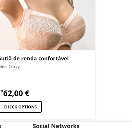
Sutiã de renda confortável
Miss Curvy
om
62,00
€
CHECK OPTIONS
s
Social Networks