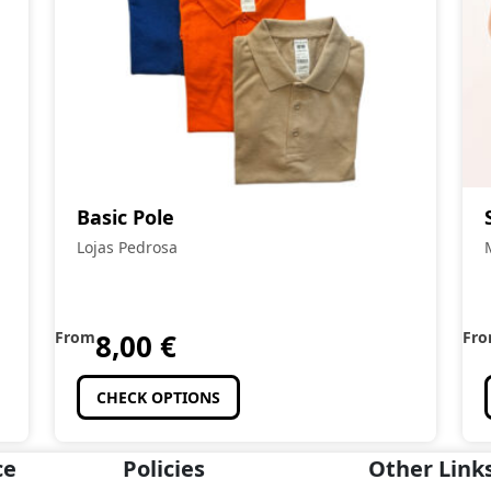
Basic Pole
Lojas Pedrosa
From
8,00
€
Fr
CHECK OPTIONS
ce
Policies
Other Link