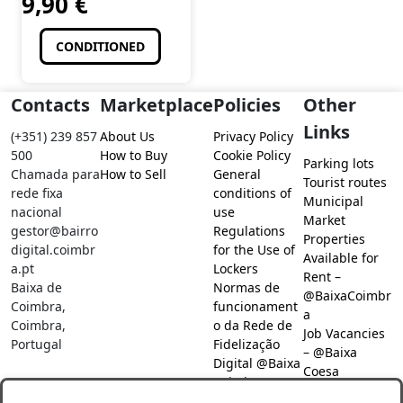
9,90
€
CONDITIONED
Contacts
Marketplace
Policies
Other
Links
(+351) 239 857
About Us
Privacy Policy
500
How to Buy
Cookie Policy
Parking lots
Chamada para
How to Sell
General
Tourist routes
rede fixa
conditions of
Municipal
nacional
use
Market
gestor@bairro
Regulations
Properties
digital.coimbr
for the Use of
Available for
a.pt
Lockers
Rent –
Baixa de
Normas de
@BaixaCoimbr
Coimbra,
funcionament
a
Coimbra,
o da Rede de
Job Vacancies
Portugal
Fidelização
– @Baixa
Digital @Baixa
Coesa
Coimbra
Job search –