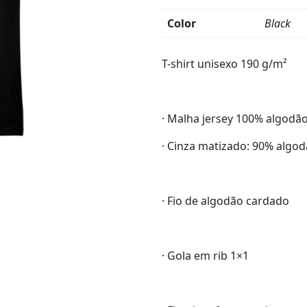
Color
Black
Product
Details
T-shirt unisexo 190 g/m²
· Malha jersey 100% algodã
· Cinza matizado: 90% algod
· Fio de algodão cardado
· Gola em rib 1×1