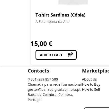
T-shirt Sardines (Cópia)
A Estamparia da Alta
15,00
€
ADD TO CART
Contacts
Marketpla
(+351) 239 857 500
About Us
Chamada para rede fixa nacional
How to Buy
gestor@bairrodigital.coimbra.pt
How to Sell
Baixa de Coimbra, Coimbra,
Portugal