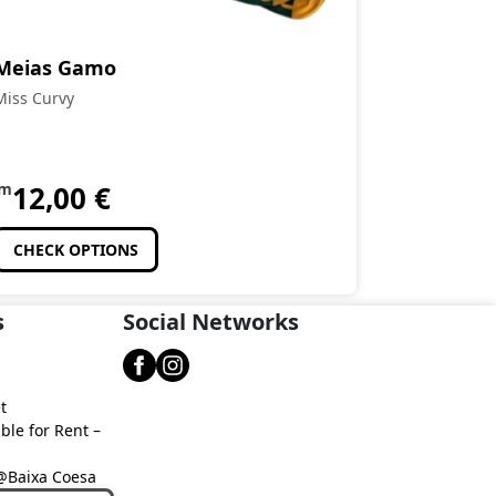
Meias Gamo
Miss Curvy
om
12,00
€
CHECK OPTIONS
s
Social Networks
t
ble for Rent –
 @Baixa Coesa