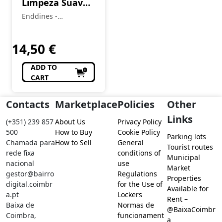
Limpeza Suave
(2A-4C) LOVE
Enddines -
CURLS 400 ML
Cosméticos e
Perfumaria
14,50
€
ADD TO
CART
Contacts
Marketplace
Policies
Other
Links
(+351) 239 857
About Us
Privacy Policy
500
How to Buy
Cookie Policy
Parking lots
Chamada para
How to Sell
General
Tourist routes
rede fixa
conditions of
Municipal
nacional
use
Market
gestor@bairro
Regulations
Properties
digital.coimbr
for the Use of
Available for
a.pt
Lockers
Rent –
Baixa de
Normas de
@BaixaCoimbr
Coimbra,
funcionament
a