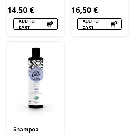
Perfumaria
Curls 240 ml
Perfumaria
14,50
€
16,50
€
ADD TO
ADD TO
CART
CART
Shampoo