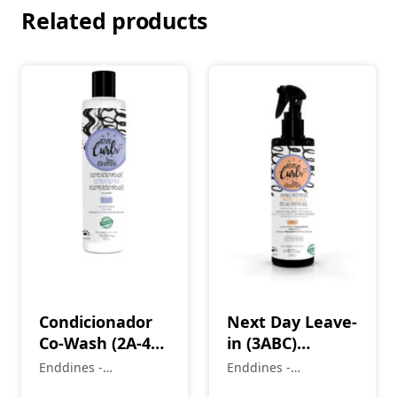
Related products
Condicionador
Next Day Leave-
Co-Wash (2A-4C)
in (3ABC)
LOVE CURLS 400
Incredible
Enddines -
Enddines -
ml
Waves Love
Cosméticos e
Cosméticos e