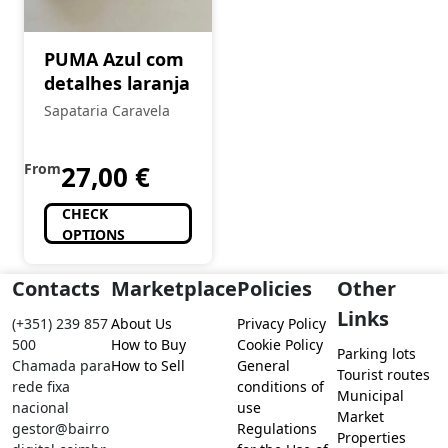
PUMA Azul com
detalhes laranja
Sapataria Caravela
From
27,00
€
CHECK
OPTIONS
Contacts
Marketplace
Policies
Other
Links
(+351) 239 857
About Us
Privacy Policy
500
How to Buy
Cookie Policy
Parking lots
Chamada para
How to Sell
General
Tourist routes
rede fixa
conditions of
Municipal
nacional
use
Market
gestor@bairro
Regulations
Properties