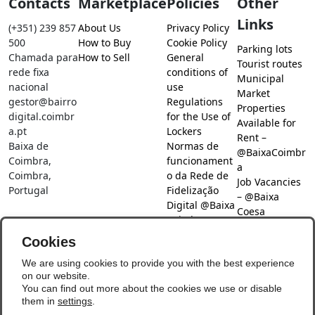
Contacts
Marketplace
Policies
Other
Links
(+351) 239 857
About Us
Privacy Policy
500
How to Buy
Cookie Policy
Parking lots
Chamada para
How to Sell
General
Tourist routes
rede fixa
conditions of
Municipal
nacional
use
Market
gestor@bairro
Regulations
Properties
digital.coimbr
for the Use of
Available for
a.pt
Lockers
Rent –
Baixa de
Normas de
@BaixaCoimbr
Coimbra,
funcionament
a
Coimbra,
o da Rede de
Job Vacancies
Portugal
Fidelização
– @Baixa
Digital @Baixa
Coesa
Coimbra
Job search –
Cookies
@Baixa Coesa
Social Networks
We are using cookies to provide you with the best experience
on our website.
You can find out more about the cookies we use or disable
them in
settings
.