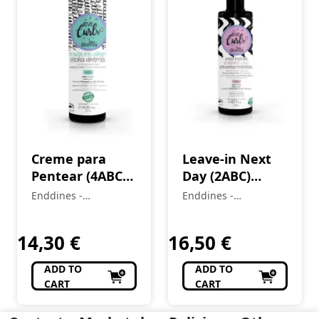
Creme para
Leave-in Next
Pentear (4ABC)
Day (2ABC)
CrespOS
Incredible
Enddines -
Enddines -
Vibrantes Love
Waves Love
Cosméticos e
Cosméticos e
Curls 420 ml
Perfumaria
Curls 240 ml
Perfumaria
14,30
€
16,50
€
ADD TO
ADD TO
CART
CART