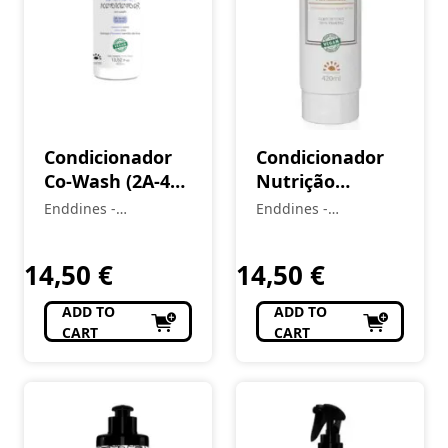
Condicionador
Condicionador
Co-Wash (2A-4C)
Nutrição
LOVE CURLS 400
Imediata (1A–
Enddines -
Enddines -
ml
4C) Vou de Coco
Cosméticos e
Cosméticos e
Perfumaria
420 ml
Perfumaria
14,50
€
14,50
€
ADD TO
ADD TO
CART
CART